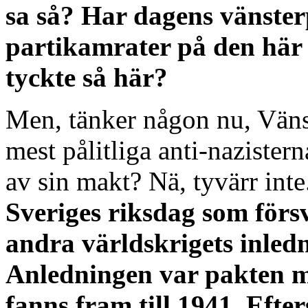
sa så? Har dagens vänsterp
partikamrater på den här 
tyckte så här?
Men, tänker någon nu, Vänste
mest pålitliga anti-nazister
av sin makt? Nä, tyvärr int
Sveriges riksdag som för
andra världskrigets inledn
Anledningen var pakten me
fanns fram till 1941. Efte