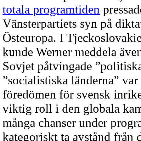
totala programtiden
pressad
Vänsterpartiets syn på dikt
Östeuropa. I Tjeckoslovaki
kunde Werner meddela även o
Sovjet påtvingade ”politis
”socialistiska länderna” var
föredömen för svensk inrike
viktig roll i den globala k
många chanser under progr
kategoriskt ta avstånd från 