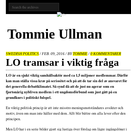
Tommie Ullman
SWEDISH POLITICS
/ FEB. 09, 2016 / BY
TOMMIE
/
0 KOMMENTARER
LO tramsar i viktig fråga
LO är en sjukt viktig samhällsaktör med ca 1,5 miljoner medlemmar. Därför
kan man ställa vissa krav på seriositet och på att de tar sin del av ansvaret för
det generella debattklimatet. Så synd då att de just nu agerar som en
fjortonårig nybliven medlem i ett ungdomsförbund som just gått på en
grundkurs i politiskt fulspel.
En viktig politisk princip är att inte misstro meningsmotståndares avsikter och
motiv, även om man inte håller med dem. Allt blir bättre om alla lever efter den
principen.
Men LO har i en serie bilder gjort sig lustiga över förslag om lägre ingångslöner i