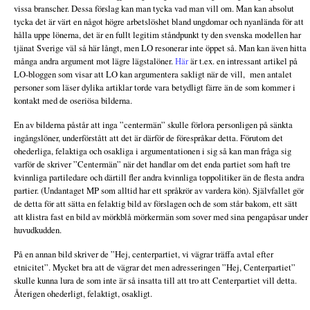
vissa branscher. Dessa förslag kan man tycka vad man vill om. Man kan absolut
tycka det är värt en något högre arbetslöshet bland ungdomar och nyanlända för att
hålla uppe lönerna, det är en fullt legitim ståndpunkt ty den svenska modellen har
tjänat Sverige väl så här långt, men LO resonerar inte öppet så. Man kan även hitta
många andra argument mot lägre lägstalöner.
Här
är t.ex. en intressant artikel på
LO-bloggen som visar att LO kan argumentera sakligt när de vill, men antalet
personer som läser dylika artiklar torde vara betydligt färre än de som kommer i
kontakt med de oseriösa bilderna.
En av bilderna påstår att inga ”centermän” skulle förlora personligen på sänkta
ingångslöner, underförstått att det är därför de förespråkar detta. Förutom det
ohederliga, felaktiga och osakliga i argumentationen i sig så kan man fråga sig
varför de skriver ”Centermän” när det handlar om det enda partiet som haft tre
kvinnliga partiledare och därtill fler andra kvinnliga toppolitiker än de flesta andra
partier. (Undantaget MP som alltid har ett språkrör av vardera kön). Självfallet gör
de detta för att sätta en felaktig bild av förslagen och de som står bakom, ett sätt
att klistra fast en bild av mörkblå mörkermän som sover med sina pengapåsar under
huvudkudden.
På en annan bild skriver de ”Hej, centerpartiet, vi vägrar träffa avtal efter
etnicitet”. Mycket bra att de vägrar det men adresseringen ”Hej, Centerpartiet”
skulle kunna lura de som inte är så insatta till att tro att Centerpartiet vill detta.
Återigen ohederligt, felaktigt, osakligt.